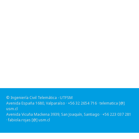
© Ingeniería Civil Telemática - UTFSM
Avenida España 1680, Valparaíso · +56 32 2654 716 ·
telematica [@]
usm.cl
Avenida Vicuña Mackena 3939, San Joaquín, Santiago · +56 223 037 281
·
fabiola.rojas [@] usm.cl