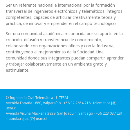
Ser un referente nacional e internacional por la formación
transversal de ingenieros electrónicos y telemáticos, íntegros,
competentes, capaces de articular creativamente teoría y
práctica, de innovar y emprender en el campo tecnológico.
Ser una comunidad académica reconocida por su aporte en la
creación, difusión y transferencia de conocimiento,
colaborando con organizaciones afines y con la Industria,
contribuyendo al mejoramiento de la Sociedad. Una
comunidad donde sus integrantes puedan compartir, aprender
y trabajar colaborativamente en un ambiente grato y
estimulante.
© Ingeniería Civil Telemática - UTFSM
Avenida España 1680, Valparaíso · +56 32 2654 716 ·
telematica [@]
usm.cl
Avenida Vicuña Mackena 3939, San Joaquín, Santiago · +56 223 037 281
·
fabiola.rojas [@] usm.cl