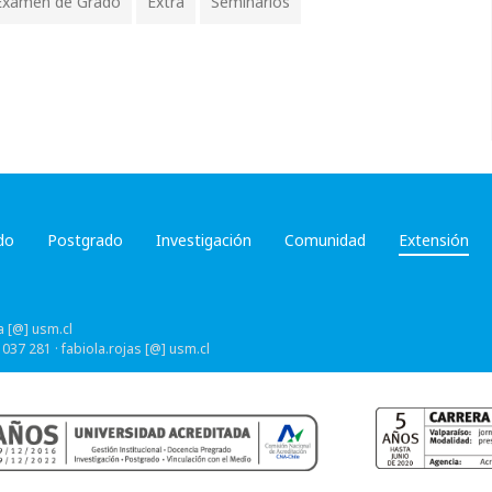
Examen de Grado
Extra
Seminarios
do
Postgrado
Investigación
Comunidad
Extensión
a [@] usm.cl
 037 281 ·
fabiola.rojas [@] usm.cl