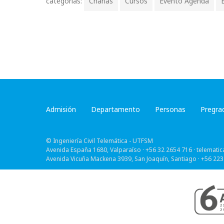
categorias:
Charlas
Cursos
Evento Agenda
Admisión
Departamento
Personas
Pregra
© Ingeniería Civil Telemática - UTFSM
Avenida España 1680, Valparaíso · +56 32 2654 716 ·
telematic
Avenida Vicuña Mackena 3939, San Joaquín, Santiago · +56 223