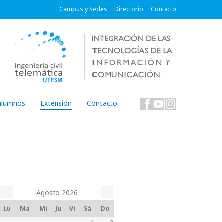
Campus y Sedes
Directorio
Contacto
alumnos
Extensión
Contacto
Agosto
2026
Lu
Ma
Mi
Ju
Vi
Sá
Do