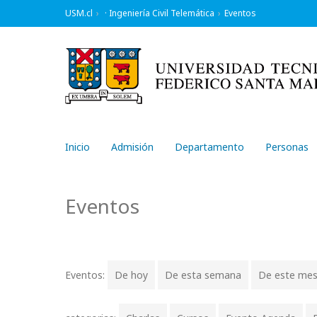
USM.cl
· Ingeniería Civil Telemática
Eventos
Inicio
Admisión
Departamento
Personas
Eventos
Eventos:
De hoy
De esta semana
De este me