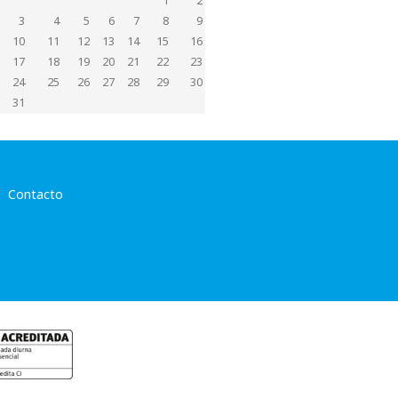
1
2
3
4
5
6
7
8
9
10
11
12
13
14
15
16
17
18
19
20
21
22
23
24
25
26
27
28
29
30
31
Contacto