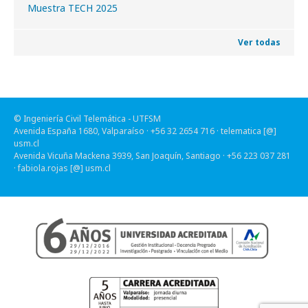
Muestra TECH 2025
Ver todas
© Ingeniería Civil Telemática - UTFSM
Avenida España 1680, Valparaíso · +56 32 2654 716 ·
telematica [@]
usm.cl
Avenida Vicuña Mackena 3939, San Joaquín, Santiago · +56 223 037 281
·
fabiola.rojas [@] usm.cl