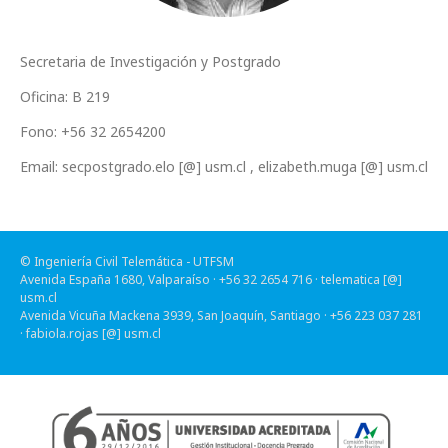
Secretaria de Investigación y Postgrado
Oficina: B 219
Fono: +56 32 2654200
Email: secpostgrado.elo [@] usm.cl , elizabeth.muga [@] usm.cl
© Ingeniería Civil Telemática - UTFSM
Avenida España 1680, Valparaíso · +56 32 2654 716 ·
telematica [@]
usm.cl
Avenida Vicuña Mackena 3939, San Joaquín, Santiago · +56 223 037 281
·
fabiola.rojas [@] usm.cl